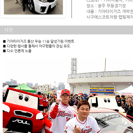
CLIENT : 기아자동차, 
장소 : 광주 무등경기장
내용 : 기아타이거즈 개막
시구에스코트차량 랩핑제작,
사진
■ 기아타이거즈 통산 우승 11승 달성기원 이벤트
■
다양한 행사를 통해서 야구팬들의 관심 유도
■
다수 언론에 노출