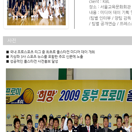
client : KBL
장소 : 서울교육문화회관
내용 : 미디어 데이 기획
(팀별 인터뷰 / 양팀 감독
/ 팀별 공개연습 / 프레스
사진
■ 국내 프로스포츠 리그 중 최초로 올스타전 미디어 데이 개최
■
지상파 3사 스포츠 뉴스를 포함한 주요 신문에 노출
■
성공적인 올스타전 사전홍보 달성